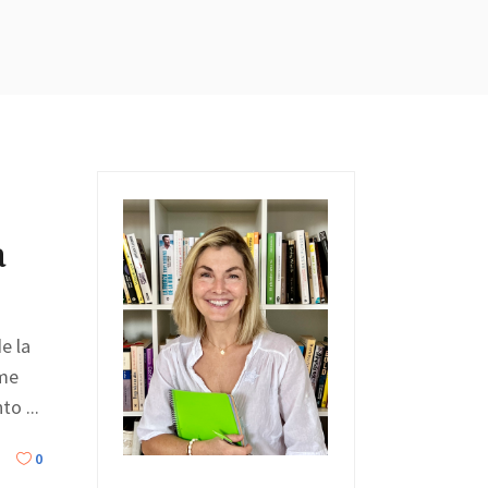
a
e la
 me
ento
0