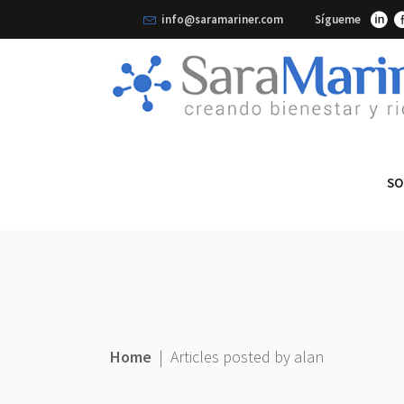
info@saramariner.com
Sígueme
SO
Home
|
Articles posted by alan