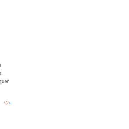
n
al
iguen
0