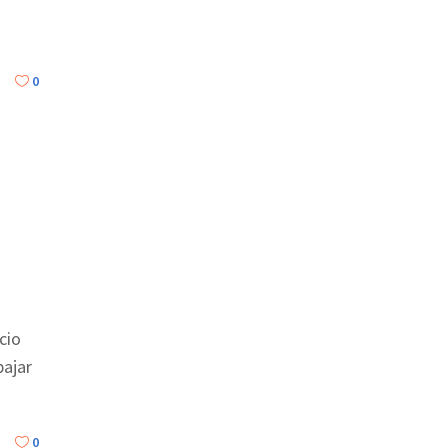
0
cio
bajar
0