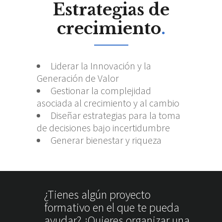
Estrategias de
crecimiento
.
Liderar la Innovación y la
Generación de Valor
Gestionar la complejidad
asociada al crecimiento y al cambio
Diseñar estrategias para la toma
de decisiones bajo incertidumbre
Generar bienestar y riqueza
¿Tienes algún proyecto
formativo en el que te pueda
ayudar? ¿Quieres organizar una