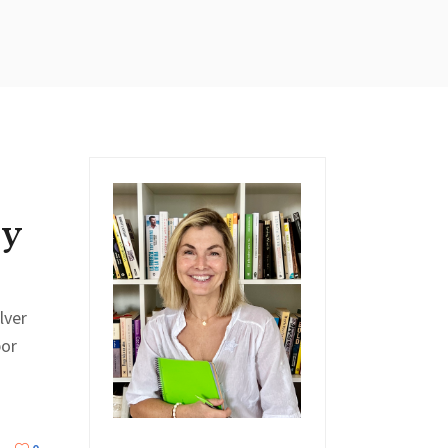
ry
lver
por