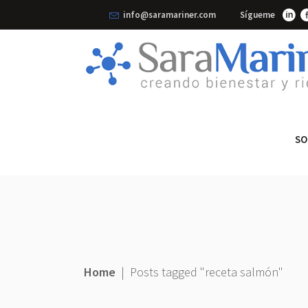
info@saramariner.com
Sígueme
SO
Home
|
Posts tagged "receta salmón"