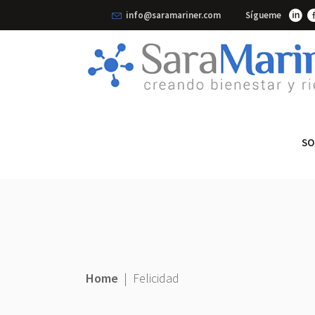
info@saramariner.com
Sígueme
SO
Home
|
Felicidad