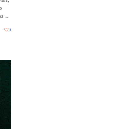
o
ños
1