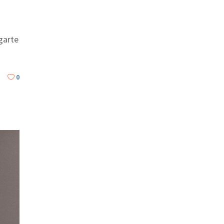
garte
0