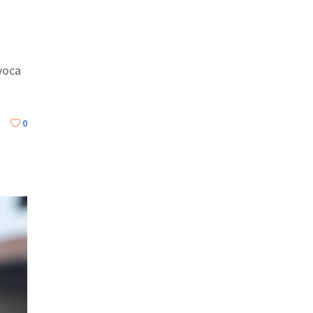
voca
0