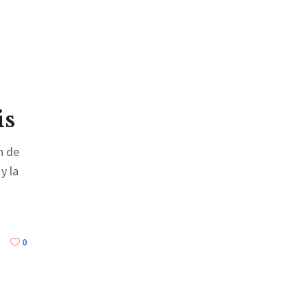
is
n de
y la
0