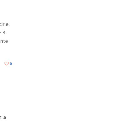
ir el
+ 8
ante
0
n la