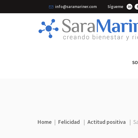
info@saramariner.com
Sígueme
SO
Home
|
Felicidad
|
Actitud positiva
|
Sa