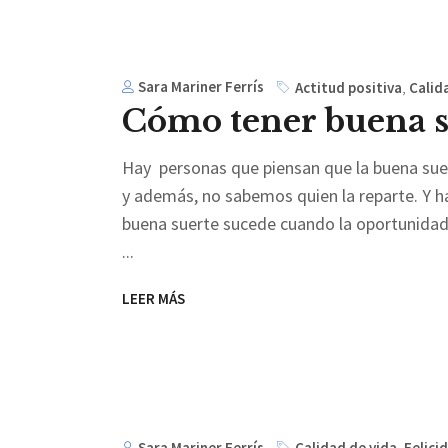
Sara Mariner Ferrís
Actitud positiva
,
Calid
Cómo tener buena s
Hay personas que piensan que la buena suert
y además, no sabemos quien la reparte. Y h
buena suerte sucede cuando la oportunidad 
LEER MÁS
Sara Mariner Ferrís
Calidad de vida
,
Felici