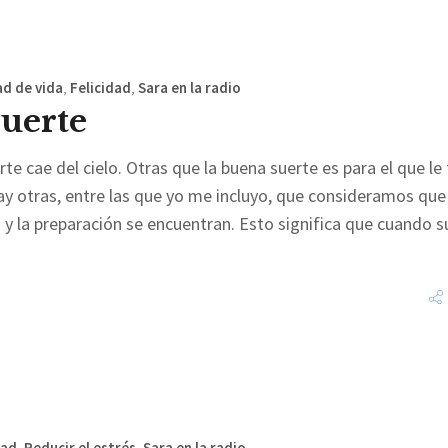
ad de vida
,
Felicidad
,
Sara en la radio
uerte
e cae del cielo. Otras que la buena suerte es para el que le
ay otras, entre las que yo me incluyo, que consideramos que 
y la preparación se encuentran. Esto significa que cuando s
dad
,
Reducir el estrés
,
Sara en la radio