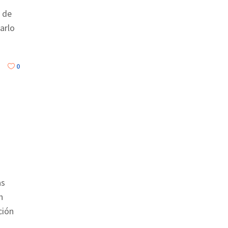
n de
arlo
0
as
n
ción