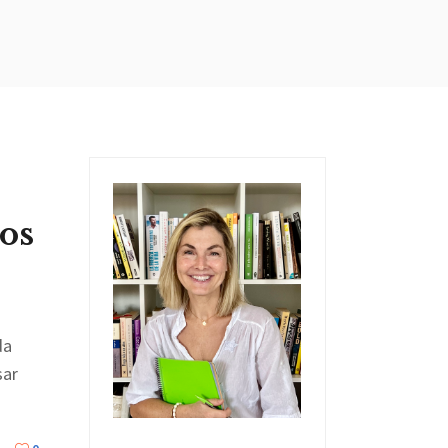
os
da
sar