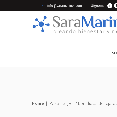
info@saramariner.com
Sígueme
SO
Home
|
Posts tagged "beneficios del ejercic