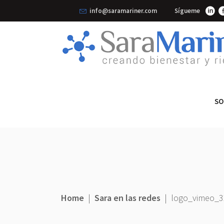
info@saramariner.com
Sígueme
SO
Home
|
Sara en las redes
|
logo_vimeo_3