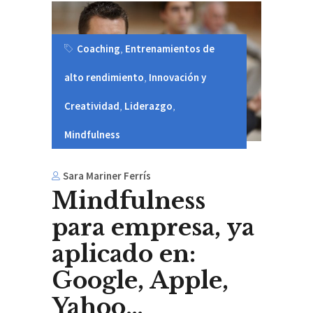
Coaching
,
Entrenamientos de
alto rendimiento
,
Innovación y
Creatividad
,
Liderazgo
,
Mindfulness
Sara Mariner Ferrís
Mindfulness
para empresa, ya
aplicado en:
Google, Apple,
Yahoo…