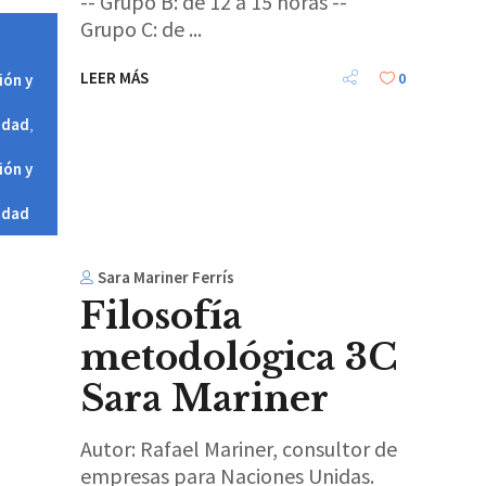
-- Grupo B: de 12 a 15 horas --
Grupo C: de
LEER MÁS
0
ión y
idad
,
ión y
idad
Sara Mariner Ferrís
Filosofía
metodológica 3C
Sara Mariner
Autor: Rafael Mariner, consultor de
empresas para Naciones Unidas.