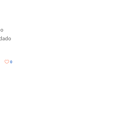
jo
 dado
0