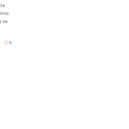
cia
irmo
e se
0