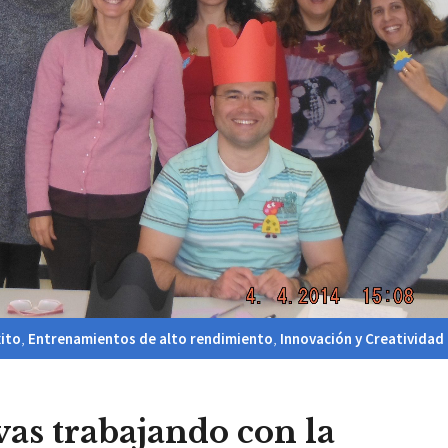
ito
,
Entrenamientos de alto rendimiento
,
Innovación y Creatividad
vas trabajando con la