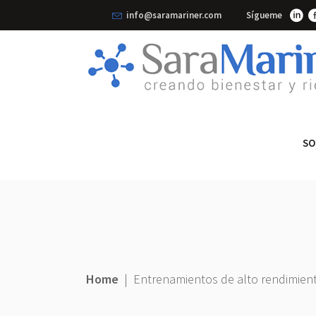
info@saramariner.com
Sígueme
SO
Home
|
Entrenamientos de alto rendimien