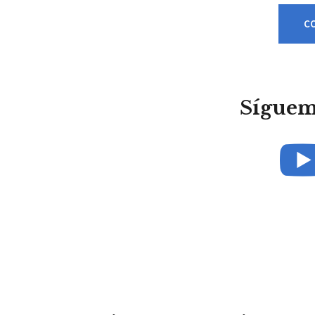
C
Sígueme