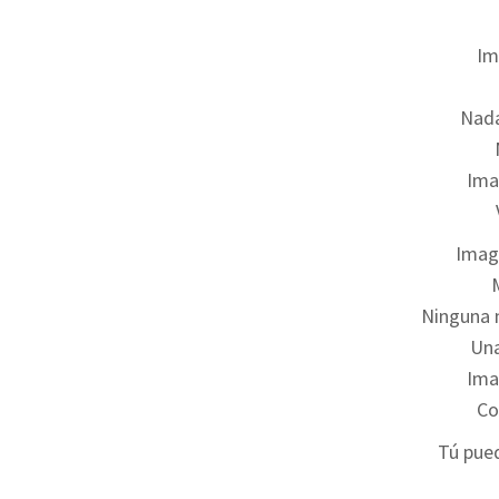
Im
Nada
Ima
Imag
Ninguna 
Una
Ima
Co
Tú pued