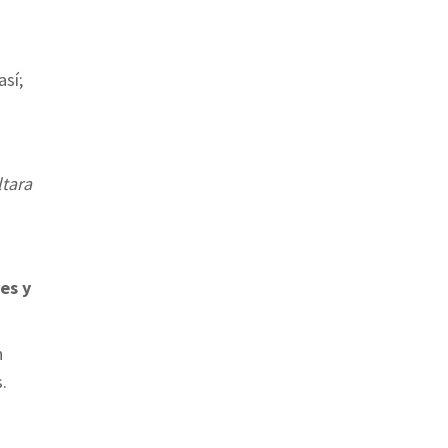
así;
ltara
es y
n
.